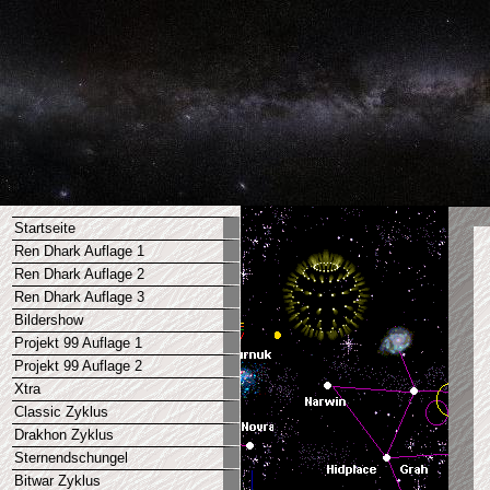
Startseite
Ren Dhark Auflage 1
Ren Dhark Auflage 2
Ren Dhark Auflage 3
Bildershow
Projekt 99 Auflage 1
Projekt 99 Auflage 2
Xtra
Classic Zyklus
Drakhon Zyklus
Sternendschungel
Bitwar Zyklus