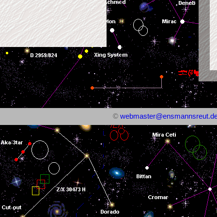
©
webmaster@ensmannsreut.d